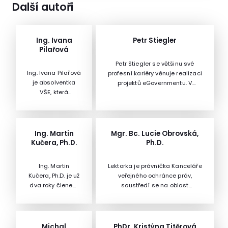
Další autoři
Ing. Ivana
Petr Stiegler
Pilařová
Petr Stiegler se většinu své
Ing. Ivana Pilařová
profesní kariéry věnuje realizaci
je absolventka
projektů eGovernmentu. V
VŠE, která
minulosti se podílel např. na
pracovala ve
budování Informačního
státní sféře, než
systému datových schránek,
se přesunula do
zavádění CzechPOINTu na
soukromé. Složila
České poště nebo digitalizaci
Ing. Martin
Mgr. Bc. Lucie Obrovská,
zkoušky
stavebního řízení. V současné
Kučera, Ph.D.
Ph.D.
daňového
době vede v rámci České
poradce i
agentury pro standardizaci tým,
Ing. Martin
Lektorka je právnička Kanceláře
auditorské
který se věnuje přípravě
Kučera, Ph.D. je už
veřejného ochránce práv,
zkoušky, pracuje
procesu atestací elektronických
dva roky členem
soustředí se na oblast
tedy také jako
spisových služeb. Je vedoucí
Komory daňových
diskriminace a problematiku
daňová
oddělení atestací eSSL České
poradců České
školské legislativy, publikuje v
poradkyně a
agentury pro standardizaci
republiky. Ve své
oblasti antidiskriminačního
auditorka. Při své
praxi pro ACCTA
práva, školské legislativy a dějin
Michal
PhDr. Kristýna Titěrová
lektorské činnosti