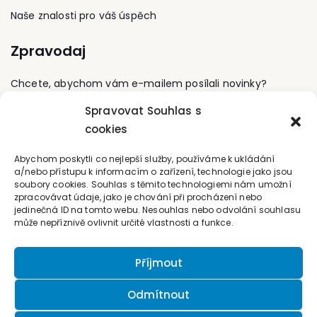
DPO Pověřence
Dlouhodobě prosazuje inkluzivní
Universität
Naše znalosti pro váš úspěch
pro ochranu
opatření v oblasti vzdělávání
Bamberg.
osobních údajů,
dětí a žáků s OMJ. Od listopadu
Zpravodaj
dle nového
2017 má na starosti i
nařízení GDPR.
programové směřování
organizace, networkové a
Chcete, abychom vám e-mailem posílali novinky?
advokační aktivity.
Spravovat Souhlas s
Přihlaste se k odběru
cookies
Kontaktujte nás
Abychom poskytli co nejlepší služby, používáme k ukládání
a/nebo přístupu k informacím o zařízení, technologie jako jsou
soubory cookies. Souhlas s těmito technologiemi nám umožní
office@forum-media.cz
zpracovávat údaje, jako je chování při procházení nebo
jedinečná ID na tomto webu. Nesouhlas nebo odvolání souhlasu
Tel.: +420 251 115 576
může nepříznivě ovlivnit určité vlastnosti a funkce.
Mobil: +420 603 248 054
Příjmout
Odmítnout