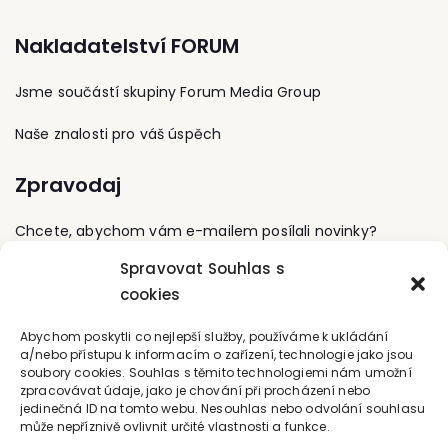
Nakladatelství FORUM
Jsme součástí skupiny Forum Media Group
Naše znalosti pro váš úspěch
Zpravodaj
Chcete, abychom vám e-mailem posílali novinky?
Spravovat Souhlas s
Přihlaste se k odběru
cookies
Kontaktujte nás
Abychom poskytli co nejlepší služby, používáme k ukládání
a/nebo přístupu k informacím o zařízení, technologie jako jsou
soubory cookies. Souhlas s těmito technologiemi nám umožní
office@forum-media.cz
zpracovávat údaje, jako je chování při procházení nebo
jedinečná ID na tomto webu. Nesouhlas nebo odvolání souhlasu
Tel.: +420 251 115 576
může nepříznivě ovlivnit určité vlastnosti a funkce.
Mobil: +420 603 248 054