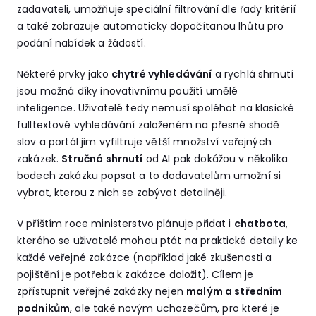
zadavateli, umožňuje speciální filtrování dle řady kritérií
a také zobrazuje automaticky dopočítanou lhůtu pro
podání nabídek a žádostí.
Některé prvky jako
chytré vyhledávání
a rychlá shrnutí
jsou možná díky inovativnímu použití umělé
inteligence. Uživatelé tedy nemusí spoléhat na klasické
fulltextové vyhledávání založeném na přesné shodě
slov a portál jim vyfiltruje větší množství veřejných
zakázek.
Stručná shrnutí
od AI pak dokážou v několika
bodech zakázku popsat a to dodavatelům umožní si
vybrat, kterou z nich se zabývat detailněji.
V příštím roce ministerstvo plánuje přidat i
chatbota
,
kterého se uživatelé mohou ptát na praktické detaily ke
každé veřejné zakázce (například jaké zkušenosti a
pojištění je potřeba k zakázce doložit). Cílem je
zpřístupnit veřejné zakázky nejen
malým a středním
podnikům
, ale také novým uchazečům, pro které je