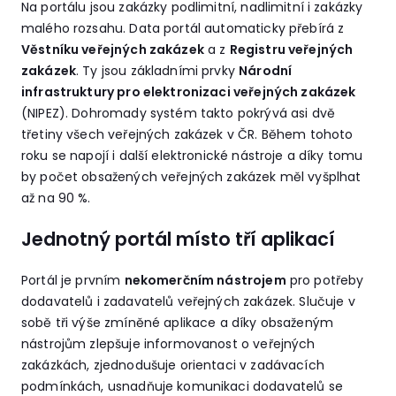
Na portálu jsou zakázky podlimitní, nadlimitní i zakázky
malého rozsahu. Data portál automaticky přebírá z
Věstníku veřejných zakázek
a z
Registru veřejných
zakázek
. Ty jsou základními prvky
Národní
infrastruktury pro elektronizaci veřejných zakázek
(NIPEZ). Dohromady systém takto pokrývá asi dvě
třetiny všech veřejných zakázek v ČR. Během tohoto
roku se napojí i další elektronické nástroje a díky tomu
by počet obsažených veřejných zakázek měl vyšplhat
až na 90 %.
Jednotný portál místo tří aplikací
Portál je prvním
nekomerčním nástrojem
pro potřeby
dodavatelů i zadavatelů veřejných zakázek. Slučuje v
sobě tři výše zmíněné aplikace a díky obsaženým
nástrojům zlepšuje informovanost o veřejných
zakázkách, zjednodušuje orientaci v zadávacích
podmínkách, usnadňuje komunikaci dodavatelů se