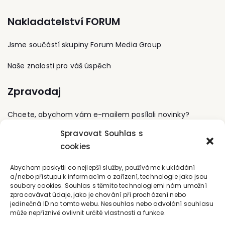
Nakladatelství FORUM
Jsme součástí skupiny Forum Media Group
Naše znalosti pro váš úspěch
Zpravodaj
Chcete, abychom vám e-mailem posílali novinky?
Spravovat Souhlas s
Přihlaste se k odběru
cookies
Kontaktujte nás
Abychom poskytli co nejlepší služby, používáme k ukládání
a/nebo přístupu k informacím o zařízení, technologie jako jsou
soubory cookies. Souhlas s těmito technologiemi nám umožní
office@forum-media.cz
zpracovávat údaje, jako je chování při procházení nebo
jedinečná ID na tomto webu. Nesouhlas nebo odvolání souhlasu
Tel.: +420 251 115 576
může nepříznivě ovlivnit určité vlastnosti a funkce.
Mobil: +420 603 248 054