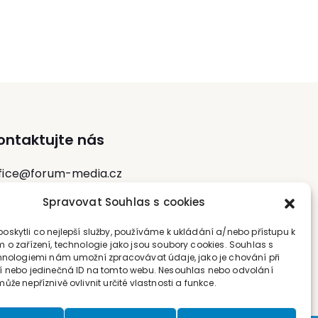
ontaktujte nás
fice@forum-media.cz
Spravovat Souhlas s cookies
l.: +420 251 115 576
bil: +420 603 248 054
skytli co nejlepší služby, používáme k ukládání a/nebo přístupu k
 o zařízení, technologie jako jsou soubory cookies. Souhlas s
hnologiemi nám umožní zpracovávat údaje, jako je chování při
 nebo jedinečná ID na tomto webu. Nesouhlas nebo odvolání
že nepříznivě ovlivnit určité vlastnosti a funkce.