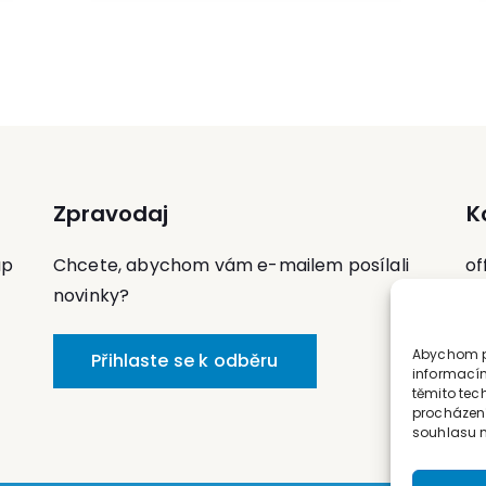
Zpravodaj
K
up
Chcete, abychom vám e-mailem posílali
of
novinky?
Te
Mo
Abychom po
Přihlaste se k odběru
informacím
těmito tec
procházení
souhlasu mů