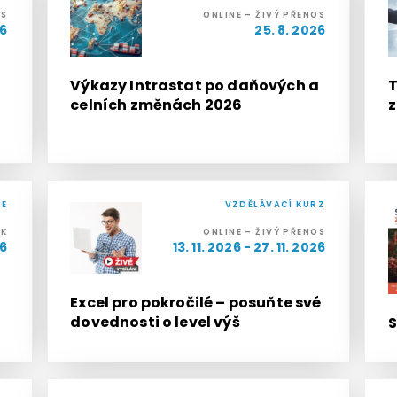
OS
ONLINE – ŽIVÝ PŘENOS
26
25. 8. 2026
Výkazy Intrastat po daňových a
T
celních změnách 2026
z
CE
VZDĚLÁVACÍ KURZ
IK
ONLINE – ŽIVÝ PŘENOS
26
13. 11. 2026 - 27. 11. 2026
Excel pro pokročilé – posuňte své
dovednosti o level výš
S