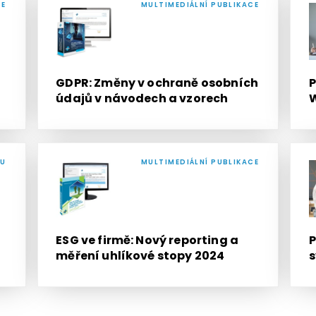
CE
MULTIMEDIÁLNÍ PUBLIKACE
GDPR: Změny v ochraně osobních
P
údajů v návodech a vzorech
W
RU
MULTIMEDIÁLNÍ PUBLIKACE
ESG ve firmě: Nový reporting a
P
měření uhlíkové stopy 2024
s