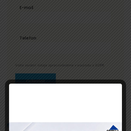
E-mail
Telefon
Vaše osobní údaje zpracováváme v souladu s GDPR.
Popis
Program
Přednáší