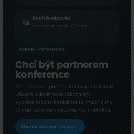
Rychlá odpověď
Ozveme se v nejbližší době.
FORUM • Partnerství
Chci být partnerem
konference
Máte zájem o partnerství na konferenci?
Chcete oslovit nové zákazníky?
Vyplňte prosím kontaktní formulář a my
se vám ozveme s nezávaznou nabídkou.
Chci se stát partnerem
→