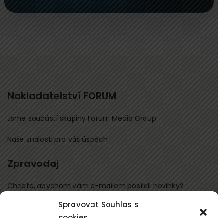
Nakladatelství FORUM
Jsme součástí skupiny Forum Media Group
Naše znalosti pro váš úspěch
Zpravodaj
Chcete, abychom vám e-mailem posílali novinky?
Spravovat Souhlas s
Přihlaste se k odběru
cookies