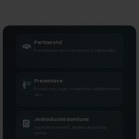
Partnerství
Pomůžeme vám oslovit nové zákazníky.
Prezentace
Prostor pro logo, materiály i viditelnost na
akci.
Jednoduchá domluva
Vyplníte formulář, zbytek doladíme
rychle.