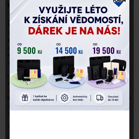
Místo konání
Záměr online konference
Cílem 9. ročníku konference
Správce budovy
−
jak
zvládnout povinnosti, kontroly i novou legislativ
u
je
srozumitelně a komplexně vás seznámit s
aktuální
legislativou a nejnovějšími tématy
pro
úspěšnou
správu nemovitostí
.
Na konferenci se dozvíte, jaké změny přináší pro
správce budovy
nový stavební zákon
, co nového vás
čeká v rámci
revizí technických zařízení a evidence
lhůt
. Společně vás také připravíme na to, jak splnit nové
požadavky na
energetickou náročnost budov
a jak
správně
evidovat pracovní úrazy
.
Více informací naleznete v
obsahu konference
!