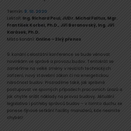
Termín:
8. 10. 2020
Lektoři:
Ing. Richard Poul
,
JUDr. Michal Faltus
,
Mgr.
František Korbel, Ph.D.
,
Jiří Beranovský
,
Ing. Jiří
Karásek, Ph.D.
Místo konání:
Online – živý přenos
9. konání celostátní konference se bude věnovat
novinkám ve správě a provozu budov. Tentokrát se
zaměříme na velké změny v revizích technických
zařízení, nový stavební zákon či na energetickou
náročnost budov. Prozradíme také, jak správně
postupovat ve sporných případech pracovních úrazů a
jak chytře snížit náklady na provoz budovy. Aktuální
legislativa i potřeby správců budov – v tomto duchu se
ponese říjnové setkání facility manažerů, kde nesmíte
chybět!