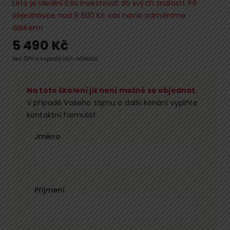
Léto je ideální čas investovat do svých znalostí. Při
objednávce nad 9 500 Kč vás navíc odměníme
dárkem!
5 490
Kč
bez DPH a expedičních nákladů.
Na toto školení již není možné se objednat.
V případě Vašeho zájmu o další konání vyplňte
kontaktní formulář.
Jméno
Příjmení