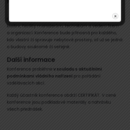
Komu je online konference určena
Konference je určena správcům majetku i
budov, facility manažerům, technikům a vedení firem
a organizací. Konference bude přínosná pro každého,
kdo vlastní či spravuje nebytové prostory, ať už se jedná
o budovy soukromé či veřejné.
Další informace
Konference proběhne
v souladu s aktuálními
podmínkami vládního nařízení
pro pořádání
vzdělávacích akcí.
Každý účastník konference obdrží CERTIFIKÁT. V ceně
konference jsou podkladové materiály a nahrávku
všech přednášek.