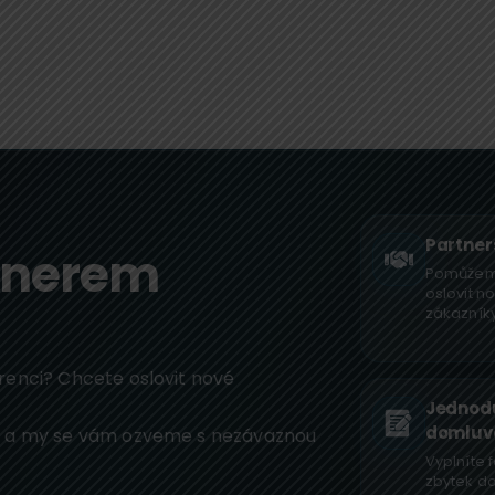
Partner
rtnerem
Pomůže
oslovit n
zákazníky
renci? Chcete oslovit nové
Jednod
domluv
ř a my se vám ozveme s nezávaznou
Vyplníte 
zbytek d