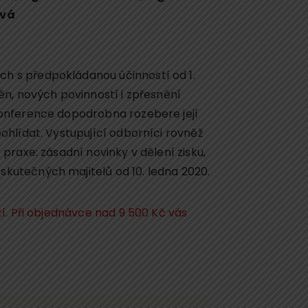
ová
h s předpokládanou účinností od 1.
měn, nových povinností i zpřesnění
konference dopodrobna rozebere její
pohlídat. Vystupující odborníci rovněž
 praxe: zásadní novinky v dělení zisku,
kutečných majitelů od 10. ledna 2020.
tí. Při objednávce nad 9 500 Kč vás