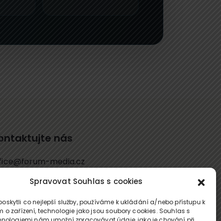
ontaktujte nás
fice@forum-media.cz
Spravovat Souhlas s cookies
l.: +420 251 115 576
bil: +420 603 248 054
skytli co nejlepší služby, používáme k ukládání a/nebo přístupu k
 o zařízení, technologie jako jsou soubory cookies. Souhlas s
hnologiemi nám umožní zpracovávat údaje, jako je chování při