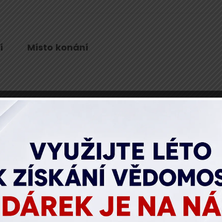
í
Místo konání
asopisu Statutární zástupce firmy je objasnit účastník
poracích a její předpokládané dopady na firmy.
Účas
e se také věnovat revolučnímu judikátu NS týkajícího se
, jež se v oblasti rozdělování zisku stále vyskytují
.
lají účastníci jasno také v chystaných změnách u evidenc
 hrozícím sankcím.