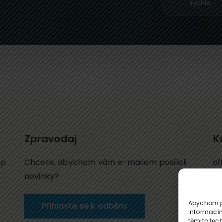
rychle.
Zpravodaj
K
up
Chcete, abychom vám e-mailem posílali
of
novinky?
Te
Mo
Abychom po
Přihlaste se k odběru
informacím
těmito tec