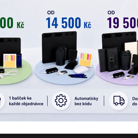
kých legislativních změnách
tech, nákladech a možnostech pro ulehčení práce
podle
tuře s přímým dopadem na finanční chod firmy
(dělení
ch sankcí hrozících podle zpřísnění u
evidence skutečný
h opatření ATAD
proti agresivnímu daňovému plánová
nference
!
kání určeno
d v současných povinnostech obchodních společností