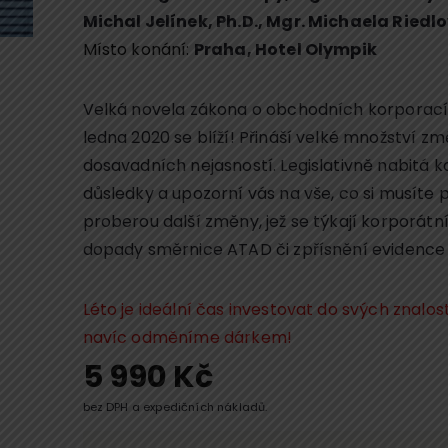
Michal Jelínek, Ph.D.
,
Mgr. Michaela Riedl
Místo konání:
Praha, Hotel Olympik
Velká novela zákona o obchodních korporacíc
ledna 2020 se blíží! Přináší velké množství z
dosavadních nejasností. Legislativně nabitá 
důsledky a upozorní vás na vše, co si musíte 
proberou další změny, jež se týkají korporátní
dopady směrnice ATAD či zpřísnění evidence s
Léto je ideální čas investovat do svých znalos
navíc odměníme dárkem!
5 990
Kč
bez DPH a expedičních nákladů.