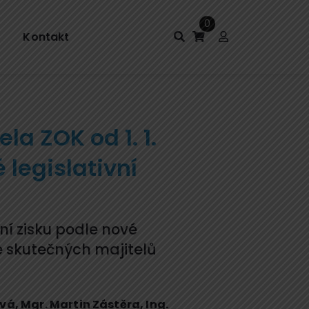
0
Kontakt
la ZOK od 1. 1.
legislativní
ení zisku podle nové
e skutečných majitelů
ová
,
Mgr. Martin Zástěra
,
Ing.