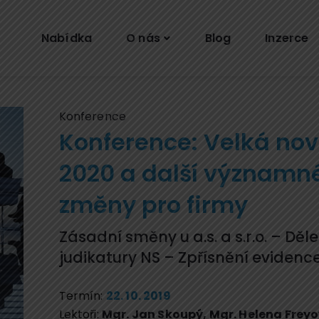
Nabídka
O nás
Blog
Inzerce
Konference
Konference: Velká nove
2020 a další významné 
změny pro firmy
Zásadní směny u a.s. a s.r.o. – Děl
judikatury NS – Zpřísnění evidenc
Termín:
22. 10. 2019
Lektoři:
Mgr. Jan Skoupý
,
Mgr. Helena Frey