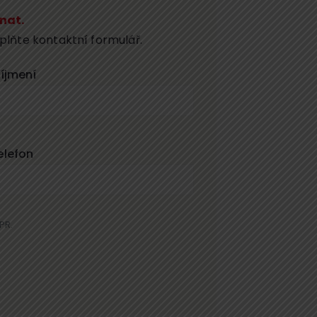
dnat.
plňte kontaktní formulář.
říjmení
elefon
PR.