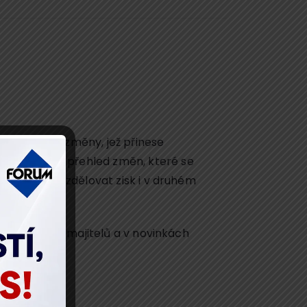
ům všechny změny, jež přinese
tníci získají přehled změn, které se
 možnosti rozdělovat zisk i v druhém
e skutečných majitelů a v novinkách