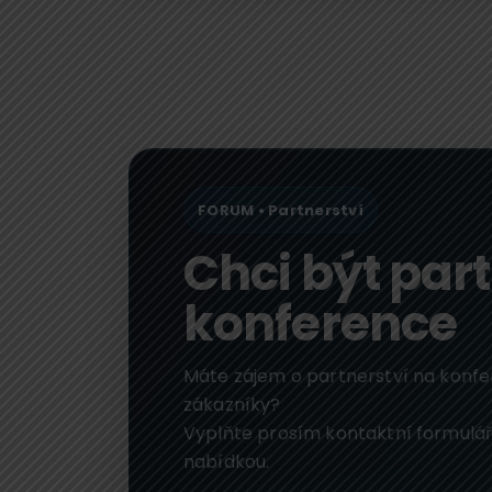
FORUM • Partnerství
Chci být pa
konference
Máte zájem o partnerství na konfe
zákazníky?
Vyplňte prosím kontaktní formulá
nabídkou.