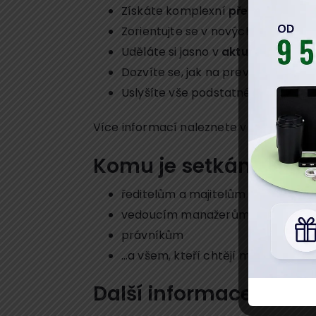
Získáte komplexní
přehled v blíz
Zorientujte se v nových povinnos
Uděláte si jasno v
aktuální judika
Dozvíte se, jak na prevenci možný
Uslyšíte vše podstatné o
dopadec
Více informací naleznete v
obsahu ko
Komu je set
ředitelům a majitelům firem
vedoucím manažerům
právníkům
…a všem, kteří chtějí mít přehle
Další informace