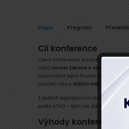
Popis
Program
Přednáš
Cíl konference
Cílem konference konané pod záštitou č
velká
novelu Zákona o obchodních kor
budou týkat jejich firemní praxe. Budem
pololetí roku a
dalším mlhavým oblastem
Z dalších legislativních oblastí si udě
podle ATAD – zjistí tak, jak se vyhnout
Výhody konference: