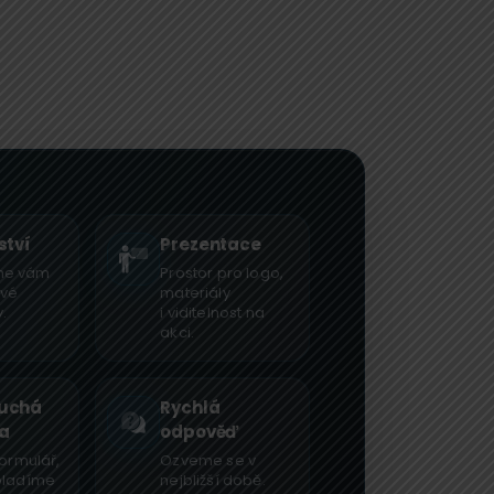
ství
Prezentace
me vám
Prostor pro logo,
ové
materiály
.
i viditelnost na
akci.
uchá
Rychlá
a
odpověď
formulář,
Ozveme se v
oladíme
nejbližší době.