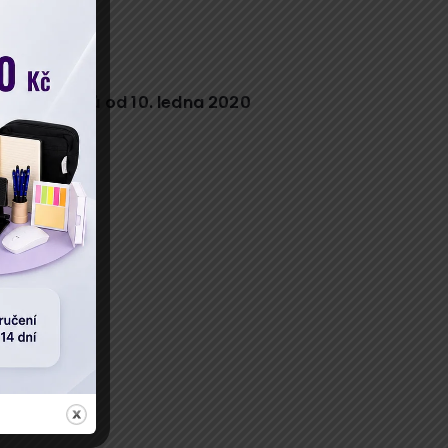
 novely ZOK
 zisku)
ch majitelů od 10. ledna 2020
ní