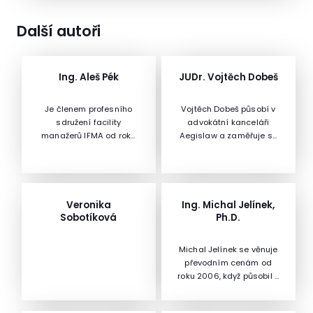
Další autoři
Ing. Aleš Pék
JUDr. Vojtěch Dobeš
Je členem profesního
Vojtěch Dobeš působí v
sdružení facility
advokátní kanceláři
manažerů IFMA od roku
Aegislaw a zaměřuje se
2011. V roce 2018 byl v
zejména na pracovní
tomto sdružení zvolen
právo. Vystudoval
„Osobností roku“ FM
Právnickou fakultu
Awards. Od loňského
Univerzity Karlovy v Praze,
roku je členem
ve své rigorózní práci se
Veronika
Ing. Michal Jelínek,
představenstva IFMA a
zaměřil na oblast
Sobotíková
Ph.D.
zároveň je pověřen
kolektivního pracovního
vedením Sekce
práva. Studoval také na
Michal Jelínek se věnuje
konzultantů IFMA.Také je
Právnické fakultě
převodním cenám od
vedoucím Technického
Lundské univerzity a
roku 2006, když působil v
odboru na Univerzitě
Právnické fakultě
mezinárodní poradenské
Pardubice. Do jeho
Petrohradské státní
společnosti Ernst &
kompetencí patří:
univerzity. Bohaté