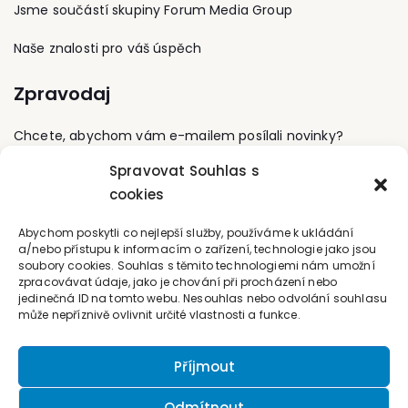
advokátní zkoušku na
Jsme součástí skupiny Forum Media Group
České advokátní komoře
a následně působila
Naše znalosti pro váš úspěch
jako samostatná
advokátka. Od roku
Zpravodaj
2009 pracuje v
advokátní kanceláři
Ružič & partneři jako
Chcete, abychom vám e-mailem posílali novinky?
právník senior. Věnuje se
kromě občanského a
Spravovat Souhlas s
obchodního práva právu
Přihlaste se k odběru
cookies
pracovnímu, nesporným
rozvodům, problematice
Kontaktujte nás
oddlužení, veřejným
Abychom poskytli co nejlepší služby, používáme k ukládání
zakázkám, tvorbě smluv
a/nebo přístupu k informacím o zařízení, technologie jako jsou
"na míru". Zabývá se
soubory cookies. Souhlas s těmito technologiemi nám umožní
office@forum-media.cz
zpracovávat údaje, jako je chování při procházení nebo
rovněž nemovitostním
jedinečná ID na tomto webu. Nesouhlas nebo odvolání souhlasu
právem, spotřebitelskými
Tel.: +420 251 115 576
může nepříznivě ovlivnit určité vlastnosti a funkce.
soutěžemi, reklamním
Mobil: +420 603 248 054
právem, licenčními
smlouvami
Příjmout
autorskoprávního
charakteru, právní
ochranou osobních
Odmítnout