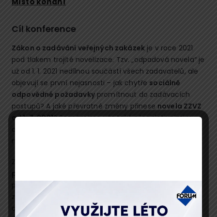
Místo konání
Cíl konference
Zákon o zadávání veřejných zakázek
je v roce 2021
pod tlakem trojité novelizace. Tzv. „odpadová novela“ je
už od 1. 1. 2021 nedílnou součástí všech zadavatelů, ale
objevují se první nejasnosti – jak chytře
sociálně
odpovědné požadavky
promítnout do zadávacích
postupů? A jaké převratné změny přinese
novela ZZVZ
od 1. 7. 2021
? Seznámíme vás také s legislativními v
oblasti prokazování skutečného majitele, které
nabydou
účinnosti 1. 6. 2021
.
Zbrusu
nové povinnosti pro všechny zadavatele
podle ZZVZ
a firmy s více než 25 zaměstnanci chystá
připravovaný zákon o ochraně oznamovatelů! Jak
zavést funkční whistleblowingové řešení ve vaší
organizaci? A co všechno bude muset obsahovat