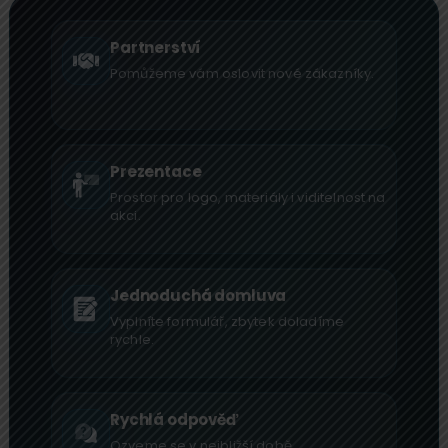
Partnerství
Pomůžeme vám oslovit nové zákazníky.
Prezentace
Prostor pro logo, materiály i viditelnost na
akci.
Jednoduchá domluva
Vyplníte formulář, zbytek doladíme
rychle.
Rychlá odpověď
Ozveme se v nejbližší době.