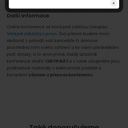
samozřejmě
odborné veřejnosti
.
Další informace
Online konference se koná pod záštitou časopisu
Veřejné zakázky v praxi
. Živý přenos budete moci
sledovat z pohodlí vaší kanceláře či domova
prostřednictvím svého zařízení a ke všem přednáškám
psát dotazy, a to anonymně. Každý účastník
konference obdrží
CERTIFIKÁT
a v ceně vstupného jsou
podkladové materiály v elektronické podobě a
kompletní
záznam z přenosu konferenc
e.
Také doporučujeme