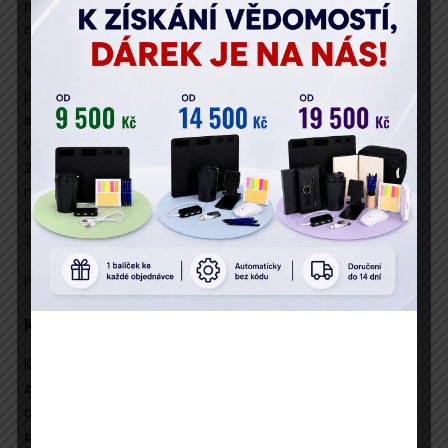
neprůstřelný vnitřní oznamovací systém
? I těmto
otázkám se budeme věnovat.
V rámci konference se také zaměříme na rozhodovací
praxi s důrazem na problematické
dopady nouzového
stavu v oblasti veřejných zakázek
. Pozornost budeme
věnovat i novému
programovému období EU 2021–
2027:
na jaké výzvy se připravit a které projekty budou
mít v novém dotačním období největší šanci na
úspěch? Zvládněte (nejen) legislativní nástrahy roku
2021 levou zadní díky
tradiční konferenci
.
Prohlédněte si hlavní
program a výhody
konference.
Komu je konference určena
Konference je určena
zadavatelům veřejných
zakázek
, zástupcům organizací veřejného sektoru a
obcí a měst. Důležité informace přinese také
dodavatelům-účastníkům zadávacích řízení
, a