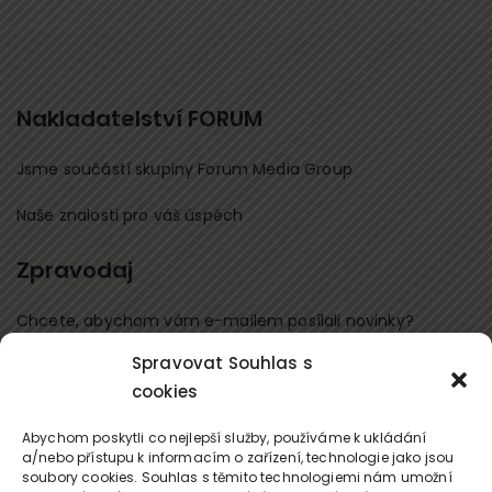
Nakladatelství FORUM
Jsme součástí skupiny Forum Media Group
Naše znalosti pro váš úspěch
Zpravodaj
Chcete, abychom vám e-mailem posílali novinky?
Spravovat Souhlas s
Přihlaste se k odběru
cookies
Kontaktujte nás
Abychom poskytli co nejlepší služby, používáme k ukládání
a/nebo přístupu k informacím o zařízení, technologie jako jsou
soubory cookies. Souhlas s těmito technologiemi nám umožní
office@forum-media.cz