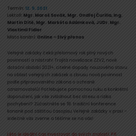
Termín:
12. 5. 2021
Lektoři:
Mgr. Maroš Sovák
,
Mgr. Ondřej Čurilla
,
Ing.
Martin Dítě
,
Mgr. Markéta Adámková
,
JUDr. Mgr.
Vlastimil Fidler
Místo konání:
Online – živý přenos
Veřejné zakázky čeká přelomový rok plný nových
povinností a nástrah! Trojitá novelizace ZZVZ, nové
dotační období 2021+, citelné dopady nouzového stavu
na oblast veřejných zakázek a zbrusu nová povinnost
podle připravovaného zákona o ochraně
oznamovatelů! Potřebujete pomocnou ruku a konkrétní
doporučení, jak vše zvládnout bez stresu a rizika
pochybení? Zúčastněte se 19. tradiční konference
konané pod záštitou časopisu Veřejné zakázky v praxi –
srdečně vás zveme a těšíme se na vás!
Léto je ideální čas investovat do svých znalostí. Při