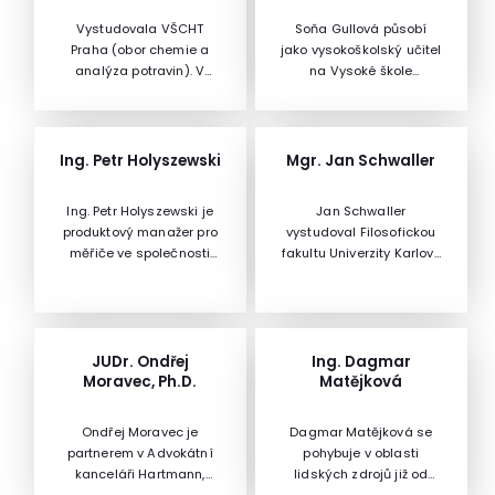
Vystudovala VŠCHT
Soňa Gullová působí
Praha (obor chemie a
jako vysokoškolský učitel
analýza potravin). V
na Vysoké škole
současné době pořádá
ekonomické, kde vyučuje
kurzy a přednášky s
předmět Mezinárodní
tématikou výživy dětí.
obchodní jednání a
Pracovala jako
protokol.Je autorkou
Ing. Petr Holyszewski
Mgr. Jan Schwaller
specialista na výživu
mnoha článků, skript,
projektu Cepík (vhodné
monografií i článků v
Ing. Petr Holyszewski je
Jan Schwaller
stravování v mateřských
odborném tisku.
produktový manažer pro
vystudoval Filosofickou
školách) a jako výživový
měřiče ve společnosti
fakultu Univerzity Karlovy
specialista firmy
ENBRA a.s.Zároveň je
obor historie –
Medicon, kde také psala
také vedoucí
archivnictví a pomocné
odborné články s
technického oddělení
vědy historické.Působil
tématikou výživy.Věnuje
MaR.
nejprve jako
se individuálnímu
dokumentátor ve
JUDr. Ondřej
Ing. Dagmar
výživovému poradenství.
Východočeském muzeu
Moravec, Ph.D.
Matějková
Konkrétně pořádá kurzy
Pardubice, posléze
ve školách pro učitele,
pracoval jako odborný
žáky – Jak děti naučit
Ondřej Moravec je
Dagmar Matějková se
asistent v Archivu
vhodnému stravování
partnerem v Advokátní
pohybuje v oblasti
Národního muzea a v
kanceláři Hartmann,
lidských zdrojů již od
současnosti je