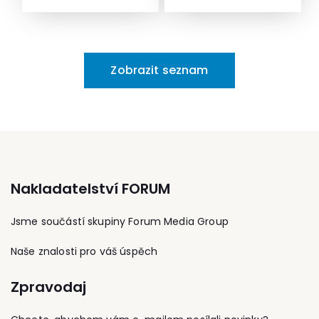
Jelínek, Fráňa a partneři.
roku 2001. Doposud ve
vedoucím oddělení
Zároveň je spoluautorem
své kariéře vedla
fondů městských
komentáře ke školskému
nadnárodní týmy a
podniků, institucí a
zákonu.
nastavovala HR
fyzických osob Archivu
strategie a procesy.Ve
hlavního města Prahy.
Zobrazit seznam
své kariéře pracovala v
Věnuje se předarchivní
různých globálních i
péči a spisové službě
mezinárodních
organizací zřizovaných
společnostech. Kromě
hl. městem nebo
vypracovávání strategií
městskými částmi. Na
se věnovala obvyklým
téma archivnictví a
každodenním činnostem,
spisové služby publikuje
jako je rozvoj a
a přednáší.
vzdělávání
Nakladatelství FORUM
zaměstnanců, průzkumy
mezd, příprava
rozpočtu, talentový
Jsme součástí skupiny Forum Media Group
management, řízení
výkonnosti, ale
Naše znalosti pro váš úspěch
také ukončování
pracovního
Zpravodaj
poměru (spravedlivým a
ne bolestivým
způsobem) či nejasnosti